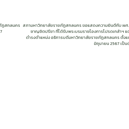
ชภัฏสกลนคร
สภามหาวิทยาลัยราชภัฏสกลนคร ขอแสดงความยินดีกับ ผศ.
67
ชาญชิตปรีชา ที่ได้รับพระบรมราชโองการโปรดเกล้าฯ แต่ง
ดำรงตำแหน่ง อธิการบดีมหาวิทยาลัยราชภัฏสกลนคร ตั้งแต่ว
มิถุนายน 2567 เป็น