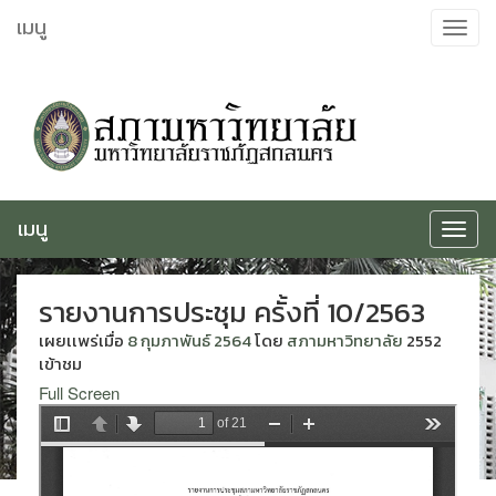
ข้าม
เมนู
Toggle
ไป
navigat
ยัง
เนื้อหา
เมนู
Toggle
navigat
รายงานการประชุม ครั้งที่ 10/2563
เผยเเพร่เมื่อ
8 กุมภาพันธ์ 2564
โดย
สภามหาวิทยาลัย
2552
เข้าชม
Full Screen