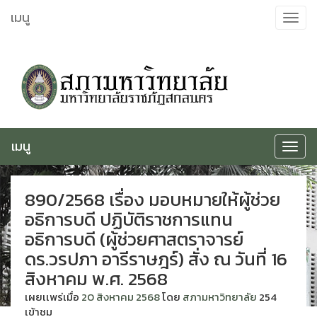
ข้าม
เมนู
Toggle
ไป
navigat
ยัง
เนื้อหา
เมนู
Toggle
navigat
890/2568 เรื่อง มอบหมายให้ผู้ช่วย
อธิการบดี ปฏิบัติราชการแทน
อธิการบดี (ผู้ช่วยศาสตราจารย์
ดร.วรปภา อารีราษฎร์) สั่ง ณ วันที่ 16
สิงหาคม พ.ศ. 2568
เผยเเพร่เมื่อ
20 สิงหาคม 2568
โดย
สภามหาวิทยาลัย
254
เข้าชม