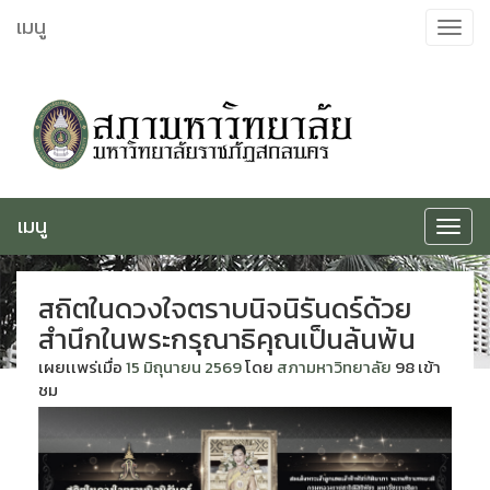
ข้าม
เมนู
Toggle
ไป
navigat
ยัง
เนื้อหา
เมนู
Toggle
navigat
สถิตในดวงใจตราบนิจนิรันดร์ด้วย
สำนึกในพระกรุณาธิคุณเป็นล้นพ้น
เผยเเพร่เมื่อ
15 มิถุนายน 2569
โดย
สภามหาวิทยาลัย
98 เข้า
ชม