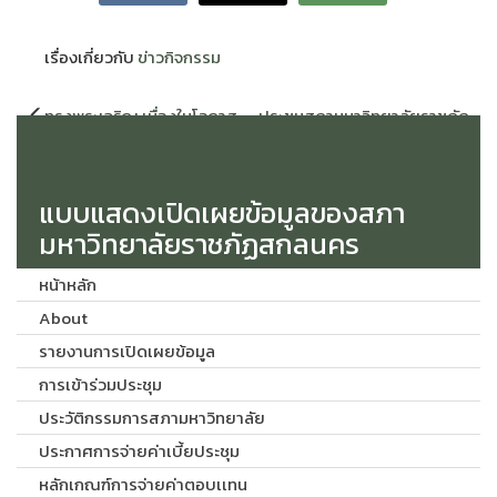
เรื่องเกี่ยวกับ
ข่าวกิจกรรม
แนะแนว
ทรงพระเจริญ เนื่องในโอกาส
ประชุมสภามหาวิทยาลัยราชภัฏ
เรื่อง
มหามงคลเฉลิมพระชนมพรรษา
สกลนคร ครั้งที่ 6/2568 วันศุกร์
พระบาทสมเด็จพระเจ้าอยู่หัว ๒๘
ที่ 25 กรกฎาคม 2568
กรกฎาคม ๒๕๖๘
แบบแสดงเปิดเผยข้อมูลของสภา
มหาวิทยาลัยราชภัฏสกลนคร
หน้าหลัก
About
รายงานการเปิดเผยข้อมูล
การเข้าร่วมประชุม
ประวัติกรรมการสภามหาวิทยาลัย
ประกาศการจ่ายค่าเบี้ยประชุม
หลักเกณฑ์การจ่ายค่าตอบเเทน