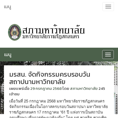
ข้าม
เมนู
Toggle
ไป
navigat
ยัง
เนื้อหา
เมนู
Toggle
navigat
มรสน. จัดกิจกรรมครบรอบวัน
สถาปนามหาวิทยาลัย
เผยเเพร่เมื่อ
29 กรกฎาคม 2568
โดย
สภามหาวิทยาลัย
245
เข้าชม
เมื่อวันที่ 25 กรกฎาคม 2568 มหาวิทยาลัยราชภัฏสกลนคร
จัดกิจกรรมเนื่องในโอกาสครบรอบวันสถาปนา มหาวิทยาลัย
ราชภัฏสกลนคร 17 กรกฎาคม “61 ปี แห่งการเป็นสถาบัน
อุดมศึกษา เพื่อการพัฒนาท้องถิ่น” โดย ผศ.ชาคริต ชาญชิต