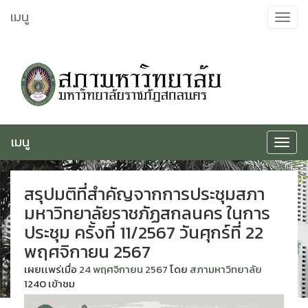
ข้าม
เมนู
Toggle
ไป
navigat
ยัง
เนื้อหา
เมนู
Toggle
navigat
สรุปมติที่สำคัญจากการประชุมสภา
มหาวิทยาลัยราชภัฏสกลนคร ในการ
ประชุม ครั้งที่ 11/2567 วันศุกร์ที่ 22
พฤศจิกายน 2567
เผยเเพร่เมื่อ
24 พฤศจิกายน 2567
โดย
สภามหาวิทยาลัย
1240 เข้าชม