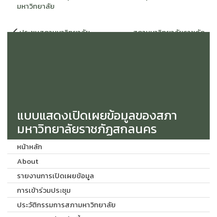
มหาวิทยาลัย
แนะแนว
ประชุมสภามหาวิทยาลัย
สภามหาวิทยาลัยราชภัฏ
เรื่อง
ราชภัฏสกลนคร ครั้งที่ 11/2567
สกลนคร ขอแสดงความยินดีกับ
วันศุกร์ที่ 22 พฤศจิกายน 2567
รศ.ดร. สมเจตน์ ภูศรี ในโอกาส
ได้รับพระบรมราชโองการ โปรด
เกล้าฯ ให้ดำรงตำแหน่ง นายก
สภามหาวิทยาลัยราชภัฏ
สกลนคร ตั้งแต่วันที่ 17
พฤศจิกายน 2567 เป็นต้นไป
แบบแสดงเปิดเผยข้อมูลของสภา
มหาวิทยาลัยราชภัฏสกลนคร
หน้าหลัก
About
รายงานการเปิดเผยข้อมูล
การเข้าร่วมประชุม
ประวัติกรรมการสภามหาวิทยาลัย