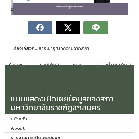
เรื่องเกี่ยวกับ
สาระน่ารู้/บทความจากสภา
แนะแนว
SNRU special : วิถีกำลัง
SNRU special : หนึ่งวิธีหลีกหนี
เรื่อง
ภายในของผู้นำ จาก
ความ “ล้มเหลว” จาก อ.กรกช มา
ศ.ดร.ทศวรรษ สีตะวัน กรรมการ
ตะรัตน์ กรรมการสภา
สภามหาวิทยาลัยจากผู้ดำรง
มหาวิทยาลัยจากผู้ดำรงตำแหน่ง
ตำแหน่งบริหาร
บริหาร
แบบแสดงเปิดเผยข้อมูลของสภา
มหาวิทยาลัยราชภัฏสกลนคร
หน้าหลัก
About
รายงานการเปิดเผยข้อมูล