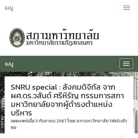
ข้าม
เมนู
Toggle
ไป
navigat
ยัง
เนื้อหา
เมนู
Toggle
navigat
SNRU special : สังคมดิจิทัล จาก
ผศ.ดร.วสันต์ ศรีหิรัญ กรรมการสภา
มหาวิทยาลัยจากผู้ดำรงตำแหน่ง
บริหาร
เผยเเพร่เมื่อ
3 กันยายน 2567
โดย
สภามหาวิทยาลัย
1450 เข้า
ชม