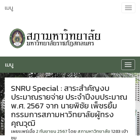
ข้าม
เมนู
Toggle
ไป
navigat
ยัง
เนื้อหา
เมนู
Toggle
navigat
SNRU Special : สาระสำคัญงบ
ประมาณรายจ่าย ประจำปีงบประมาณ
พ.ศ. 2567 จาก นายพิชัย เพ็ชรยิ้ม
กรรมการสภามหาวิทยาลัยผู้ทรง
คุณวุฒิ
เผยเเพร่เมื่อ
2 กันยายน 2567
โดย
สภามหาวิทยาลัย
1283 เข้า
ชม