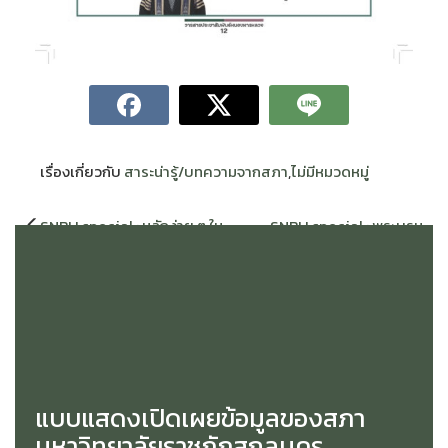
เรื่องเกี่ยวกับ
สาระน่ารู้/บทความจากสภา
,
ไม่มีหมวดหมู่
แนะแนว
SNRU special : หลักง่าย ๆ ใน
SNRU special : พระบรม
เรื่อง
การใช้ชีวิตและการทำงาน จาก
ราโชวาทในพิธีพระราชทาน
นายปัญญา มีธรรม กรรมการ
ปริญญาบัตรแก่ผู้สอบไล่ได้วิชา
สภามหาวิทยาลัยผู้ทรงคุณวุฒิ
ความรู้ชั้นเนติบัณฑิต สมัยที่ 33
ปีการศึกษา 2523 ณ อาคารใหม่
สวนอัมพร เมื่อวันที่ 29 ตุลาคม
2524 จาก นายไกรราศ แก้วดี
ประธานกรรมการส่งเสริมกิจการ
มหาวิทยาลัย
แบบแสดงเปิดเผยข้อมูลของสภา
มหาวิทยาลัยราชภัฏสกลนคร