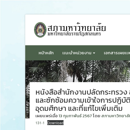
ข้าม
ไป
ยัง
เนื้อหา
หน้าหลัก
เเนะนำหน่วยงาน
เอกสารเผยเเพ
หนังสือสำนักงานปลัดกระทรวง 
และซักซ้อมความเข้าใจการปฏิบั
อุดมศึกษา และที่แก้ไขเพิ่มเติม
เผยเเพร่เมื่อ
13 กุมภาพันธ์ 2567
โดย
สภามหาวิทยาลั
131-1
Download